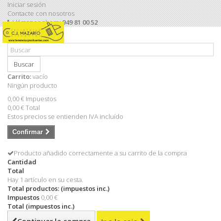
Iniciar sesión
Contacte con nosotros
Llámanos ahora:
949 81 00 52
Buscar
Carrito:
vacío
Ningún producto
0,00 €
Impuestos
0,00 €
Total
Estos precios se entienden IVA incluído
Confirmar
Producto añadido correctamente a su carrito de la compra
Cantidad
Total
Hay 1 artículo en su cesta.
Total productos: (impuestos inc.)
Impuestos
0,00 €
Total (impuestos inc.)