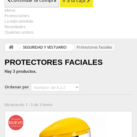
Continuar la compra
Ir a la caja
Menú
Promociones
Lo más vendido
Novedades
Quiénes somos
SEGURIDAD Y VESTUARIO
Protectores faciales
PROTECTORES FACIALES
Hay 3 productos.
Ordenar por
Mostrando 1 - 3 de 3 items
NUEVO