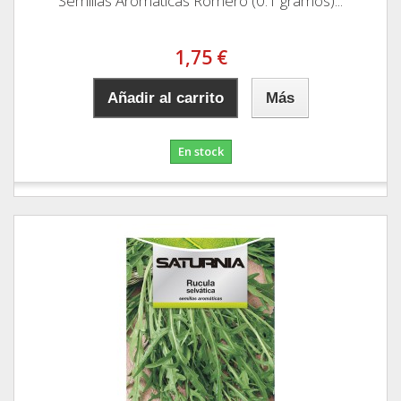
Semillas Aromaticas Romero (0.1 gramos)...
1,75 €
Añadir al carrito
Más
En stock