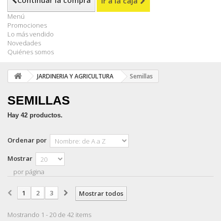
Continuar la compra
Ir a la caja
Menú
Promociones
Lo más vendido
Novedades
Quiénes somos
JARDINERIA Y AGRICULTURA
Semillas
SEMILLAS
Hay 42 productos.
Ordenar por
Mostrar
por página
1
2
3
Mostrar todos
Mostrando 1 - 20 de 42 items