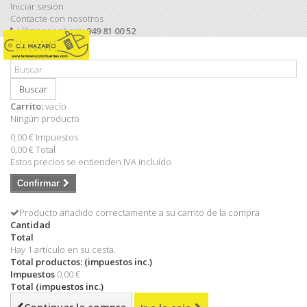
Iniciar sesión
Contacte con nosotros
Llámanos ahora:
949 81 00 52
Buscar
Carrito:
vacío
Ningún producto
0,00 €
Impuestos
0,00 €
Total
Estos precios se entienden IVA incluído
Confirmar
Producto añadido correctamente a su carrito de la compra
Cantidad
Total
Hay 1 artículo en su cesta.
Total productos: (impuestos inc.)
Impuestos
0,00 €
Total (impuestos inc.)