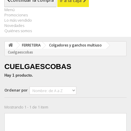
Continuar la compra
Ir a la caja
Menú
Promociones
Lo más vendido
Novedades
Quiénes somos
FERRETERIA
Colgadores y ganchos multiuso
Cuelgaescobas
CUELGAESCOBAS
Hay 1 producto.
Ordenar por
Mostrando 1 - 1 de 1 item