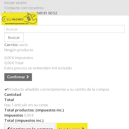
Iniciar sesión
Contacte con nosotros
Llámanos ahora:
949 81 00 52
Buscar
Carrito:
vacío
Ningún producto
0,00 €
Impuestos
0,00 €
Total
Estos precios se entienden IVA incluído
Confirmar
Producto añadido correctamente a su carrito de la compra
Cantidad
Total
Hay 1 artículo en su cesta.
Total productos: (impuestos inc.)
Impuestos
0,00 €
Total (impuestos inc.)