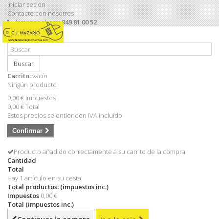
Iniciar sesión
Contacte con nosotros
Llámanos ahora:
949 81 00 52
Buscar
Carrito:
vacío
Ningún producto
0,00 €
Impuestos
0,00 €
Total
Estos precios se entienden IVA incluído
Confirmar
Producto añadido correctamente a su carrito de la compra
Cantidad
Total
Hay 1 artículo en su cesta.
Total productos: (impuestos inc.)
Impuestos
0,00 €
Total (impuestos inc.)