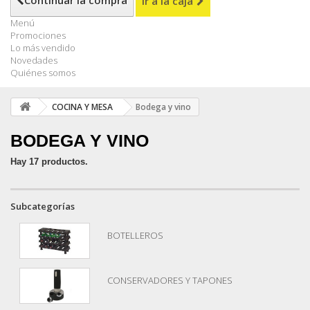
Continuar la compra
Ir a la caja
Menú
Promociones
Lo más vendido
Novedades
Quiénes somos
COCINA Y MESA
Bodega y vino
BODEGA Y VINO
Hay 17 productos.
Subcategorías
BOTELLEROS
CONSERVADORES Y TAPONES