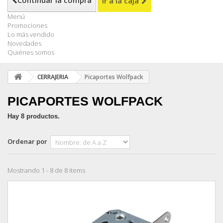
Continuar la compra
Ir a la caja
Menú
Promociones
Lo más vendido
Novedades
Quiénes somos
CERRAJERIA
Picaportes Wolfpack
PICAPORTES WOLFPACK
Hay 8 productos.
Ordenar por
Mostrando 1 - 8 de 8 items