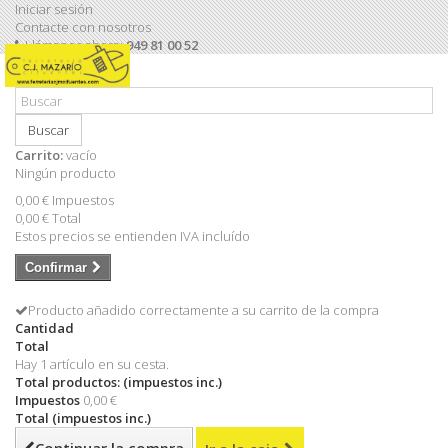
Iniciar sesión
Contacte con nosotros
Llámanos ahora:
949 81 00 52
Buscar
Carrito:
vacío
Ningún producto
0,00 €
Impuestos
0,00 €
Total
Estos precios se entienden IVA incluído
Confirmar
Producto añadido correctamente a su carrito de la compra
Cantidad
Total
Hay 1 artículo en su cesta.
Total productos: (impuestos inc.)
Impuestos
0,00 €
Total (impuestos inc.)