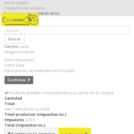
Iniciar sesión
Contacte con nosotros
Llámanos ahora:
949 81 00 52
Buscar
Carrito:
vacío
Ningún producto
0,00 €
Impuestos
0,00 €
Total
Estos precios se entienden IVA incluído
Confirmar
Producto añadido correctamente a su carrito de la compra
Cantidad
Total
Hay 1 artículo en su cesta.
Total productos: (impuestos inc.)
Impuestos
0,00 €
Total (impuestos inc.)