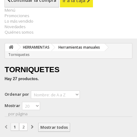
Continuar la compra
Ir a la caja
Menú
Promociones
Lo más vendido
Novedades
Quiénes somos
HERRAMIENTAS
Herramientas manuales
Torniquetes
TORNIQUETES
Hay 27 productos.
Ordenar por
Mostrar
por página
1
2
Mostrar todos