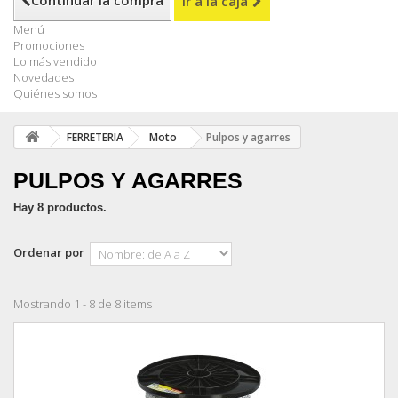
Continuar la compra
Ir a la caja
Menú
Promociones
Lo más vendido
Novedades
Quiénes somos
FERRETERIA
Moto
Pulpos y agarres
PULPOS Y AGARRES
Hay 8 productos.
Ordenar por
Mostrando 1 - 8 de 8 items