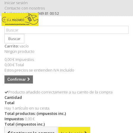
Iniciar sesión
Contacte con nosotros
Llámanos ahora:
949 81 00 52
Buscar
Carrito:
vacío
Ningún producto
0,00 €
Impuestos
0,00 €
Total
Estos precios se entienden IVA incluído
Confirmar
Producto añadido correctamente a su carrito de la compra
Cantidad
Total
Hay 1 artículo en su cesta.
Total productos: (impuestos inc.)
Impuestos
0,00 €
Total (impuestos inc.)