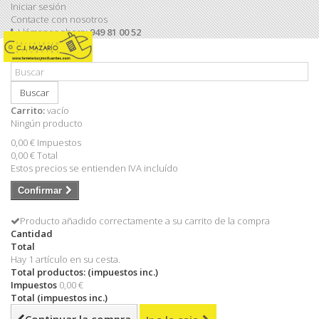
Iniciar sesión
Contacte con nosotros
Llámanos ahora:
949 81 00 52
Buscar
Carrito:
vacío
Ningún producto
0,00 €
Impuestos
0,00 €
Total
Estos precios se entienden IVA incluído
Confirmar
Producto añadido correctamente a su carrito de la compra
Cantidad
Total
Hay 1 artículo en su cesta.
Total productos: (impuestos inc.)
Impuestos
0,00 €
Total (impuestos inc.)