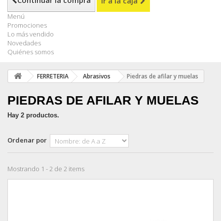
Continuar la compra
Ir a la caja
Menú
Promociones
Lo más vendido
Novedades
Quiénes somos
FERRETERIA
Abrasivos
Piedras de afilar y muelas
PIEDRAS DE AFILAR Y MUELAS
Hay 2 productos.
Ordenar por
Mostrando 1 - 2 de 2 items