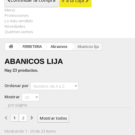
Continuar la compra
Ir a la caja
Menú
Promociones
Lo más vendido
Novedades
Quiénes somos
FERRETERIA
Abrasivos
Abanicos lija
ABANICOS LIJA
Hay 23 productos.
Ordenar por
Mostrar
por página
1
2
Mostrar todos
Mostrando 1 - 20 de 23 items