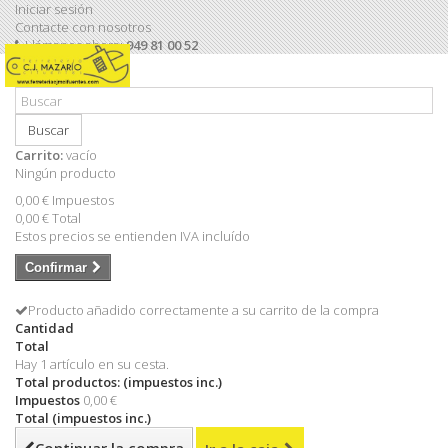
Iniciar sesión
Contacte con nosotros
Llámanos ahora:
949 81 00 52
Buscar
Carrito:
vacío
Ningún producto
0,00 €
Impuestos
0,00 €
Total
Estos precios se entienden IVA incluído
Confirmar
Producto añadido correctamente a su carrito de la compra
Cantidad
Total
Hay 1 artículo en su cesta.
Total productos: (impuestos inc.)
Impuestos
0,00 €
Total (impuestos inc.)