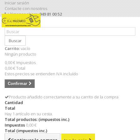
Iniciar sesión
Contacte con nosotros
Llámanos ahora:
949 81 00 52
Buscar
Carrito:
vacío
Ningún producto
0,00 €
Impuestos
0,00 €
Total
Estos precios se entienden IVA incluído
Confirmar
Producto añadido correctamente a su carrito de la compra
Cantidad
Total
Hay 1 artículo en su cesta.
Total productos: (impuestos inc.)
Impuestos
0,00 €
Total (impuestos inc.)