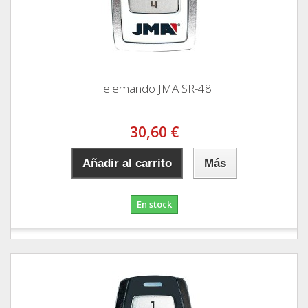
Telemando JMA SR-48
30,60 €
Añadir al carrito
Más
En stock