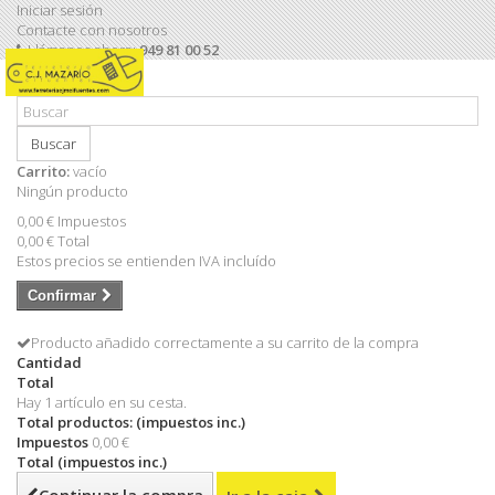
Iniciar sesión
Contacte con nosotros
Llámanos ahora:
949 81 00 52
Buscar
Carrito:
vacío
Ningún producto
0,00 €
Impuestos
0,00 €
Total
Estos precios se entienden IVA incluído
Confirmar
Producto añadido correctamente a su carrito de la compra
Cantidad
Total
Hay 1 artículo en su cesta.
Total productos: (impuestos inc.)
Impuestos
0,00 €
Total (impuestos inc.)