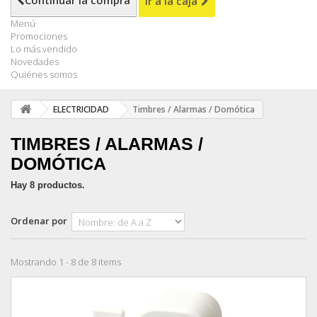
Continuar la compra
Ir a la caja
Menú
Promociones
Lo más vendido
Novedades
Quiénes somos
ELECTRICIDAD
Timbres / Alarmas / Domótica
TIMBRES / ALARMAS /
DOMÓTICA
Hay 8 productos.
Ordenar por
Mostrando 1 - 8 de 8 items