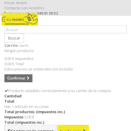
Iniciar sesión
Contacte con nosotros
Llámanos ahora:
949 81 00 52
Buscar
Carrito:
vacío
Ningún producto
0,00 €
Impuestos
0,00 €
Total
Estos precios se entienden IVA incluído
Confirmar
Producto añadido correctamente a su carrito de la compra
Cantidad
Total
Hay 1 artículo en su cesta.
Total productos: (impuestos inc.)
Impuestos
0,00 €
Total (impuestos inc.)