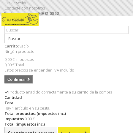
Iniciar sesión
Contacte con nosotros
Llámanos ahora:
949 81 00 52
Buscar
Carrito:
vacío
Ningún producto
0,00 €
Impuestos
0,00 €
Total
Estos precios se entienden IVA incluído
Confirmar
Producto añadido correctamente a su carrito de la compra
Cantidad
Total
Hay 1 artículo en su cesta.
Total productos: (impuestos inc.)
Impuestos
0,00 €
Total (impuestos inc.)