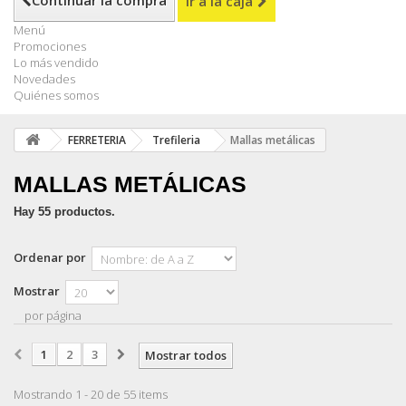
Continuar la compra
Ir a la caja
Menú
Promociones
Lo más vendido
Novedades
Quiénes somos
FERRETERIA
Trefileria
Mallas metálicas
MALLAS METÁLICAS
Hay 55 productos.
Ordenar por
Mostrar
por página
1
2
3
Mostrar todos
Mostrando 1 - 20 de 55 items