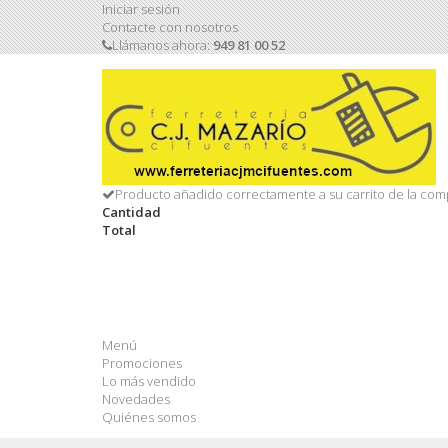
Iniciar sesión
Contacte con nosotros
Llámanos ahora:
949 81 00 52
Producto añadido correctamente a su carrito de la com
Cantidad
Total
Menú
Promociones
Lo más vendido
Novedades
Quiénes somos