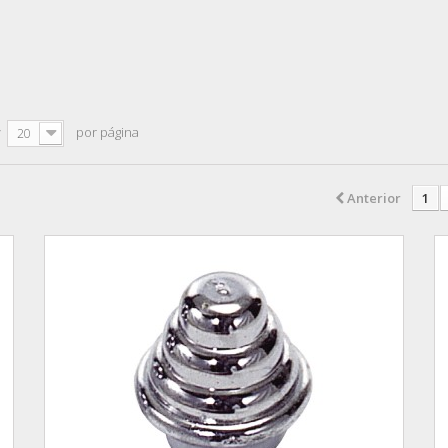
r
por página
20
Anterior
1