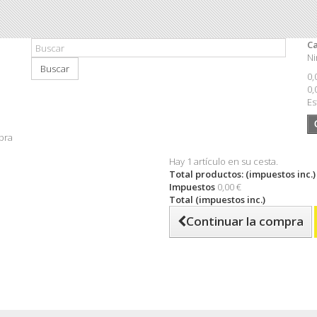
Ca
Ni
Buscar
0,
0,
Es
pra
Hay 1 artículo en su cesta.
Total productos: (impuestos inc.)
Impuestos
0,00 €
Total (impuestos inc.)
Continuar la compra