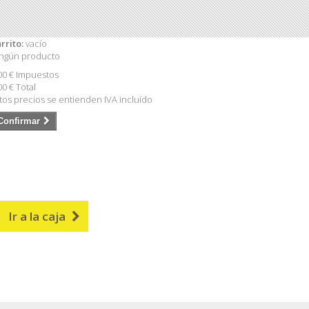
rrito:
vacío
ngún producto
00 €
Impuestos
00 €
Total
tos precios se entienden IVA incluído
Confirmar
Ir a la caja